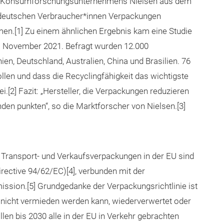
es Konsumforschungsunternehmens Nielsen aus dem
r deutschen Verbraucher*innen Verpackungen
en.[1] Zu einem ähnlichen Ergebnis kam eine Studie
 November 2021. Befragt wurden 12.000
en, Deutschland, Australien, China und Brasilien. 76
llen und dass die Recyclingfähigkeit das wichtigste
[2] Fazit: „Hersteller, die Verpackungen reduzieren
en punkten“, so die Marktforscher von Nielsen.[3]
Transport- und Verkaufsverpackungen in der EU sind
rective 94/62/EC)[4], verbunden mit der
ssion.[5] Grundgedanke der Verpackungsrichtlinie ist
 er nicht vermieden werden kann, wiederverwertet oder
llen bis 2030 alle in der EU in Verkehr gebrachten