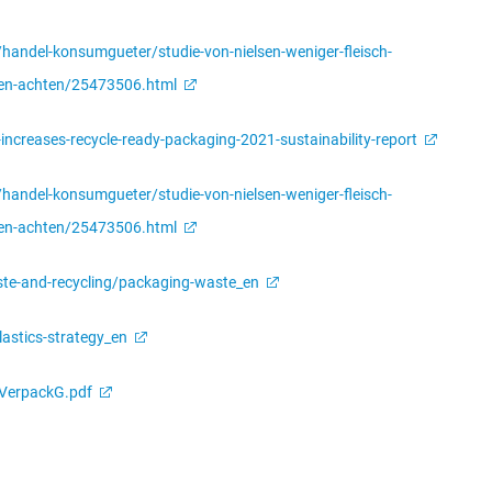
andel-konsumgueter/studie-von-nielsen-weniger-fleisch-
sen-achten/25473506.html
reases-recycle-ready-packaging-2021-sustainability-report
andel-konsumgueter/studie-von-nielsen-weniger-fleisch-
sen-achten/25473506.html
ste-and-recycling/packaging-waste_en
astics-strategy_en
/VerpackG.pdf