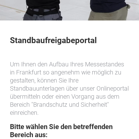
Standbaufreigabeportal
Um Ihnen den Aufbau Ihres Messestandes
in Frankfurt so angenehm wie möglich zu
gestalten, können Sie Ihre
Standbauunterlagen über unser Onlineportal
übermitteln oder einen Vorgang aus dem
Bereich "Brandschutz und Sicherheit"
einreichen.
Bitte wählen Sie den betreffenden
Bereich aus: