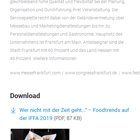
gleichbleibend hohe Qualität und Flexibilität bei der Planung,
Organisation und Durchführung ihrer Veranstaltung. Die
Servicepalette reicht dabei von der Geländevermietung über
Messebau und Marketingdienstleistungen bis hin zu
Personaldienstleistungen und Gastronomie. Hauptsitz des
Unternehmens ist Frankfurt am Main. Anteilseigner sind die
Stadt Frankfurt mit 60 Prozent und das Land Hessen mit
40 Prozent. Weitere Informationen:
www.messefrankfurt.com | www.congressfrankfurt.de | www.festh
Download
Wer nicht mit der Zeit geht…“ – Foodtrends auf
der IFFA 2019
(
PDF
, 87 KB)