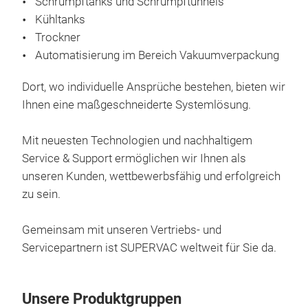
Schrumpftanks und Schrumpftunnels
M
Kühltanks
Trockner
Automatisierung im Bereich Vakuumverpackung
Dort, wo individuelle Ansprüche bestehen, bieten wir
Ihnen eine maßgeschneiderte Systemlösung.
Mit neuesten Technologien und nachhaltigem
Service & Support ermöglichen wir Ihnen als
unseren Kunden, wettbewerbsfähig und erfolgreich
zu sein.
Aut
Gemeinsam mit unseren Vertriebs- und
Aut
Servicepartnern ist SUPERVAC weltweit für Sie da.
Vak
Flex
Unsere Produktgruppen