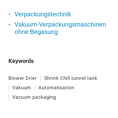
Vak
Verpackungstechnik
Vakuum-Verpackungsmaschinen
ohne Begasung
Vak
Keywords
Vak
Sch
Blower Drier
Shrink Chill tunnel tank
Tro
Vakuum
Automatisation
Vacuum packaging
Kei
Bes