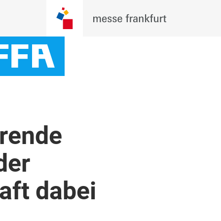
hrende
der
aft dabei